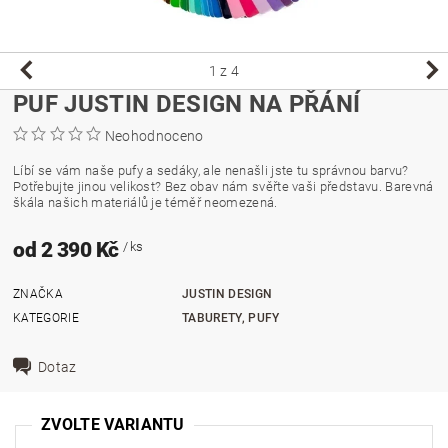
1
z 4
PUF JUSTIN DESIGN NA PŘÁNÍ
Neohodnoceno
Líbí se vám naše pufy a sedáky, ale nenašli jste tu správnou barvu?
Potřebujte jinou velikost? Bez obav nám svěřte vaši představu. Barevná
škála našich materiálů je téměř neomezená.
od 2 390 Kč
/ ks
ZNAČKA
JUSTIN DESIGN
KATEGORIE
TABURETY, PUFY
Dotaz
ZVOLTE VARIANTU