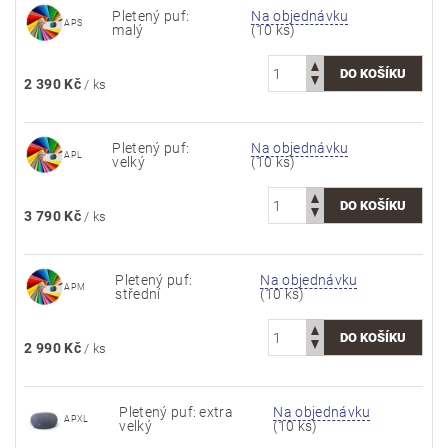
Pletený puf:
Na objednávku
APS
malý
(10 ks)
2 390 Kč
/ ks
Pletený puf:
Na objednávku
APL
velký
(10 ks)
3 790 Kč
/ ks
Pletený puf:
Na objednávku
APM
střední
(10 ks)
2 990 Kč
/ ks
Pletený puf: extra
Na objednávku
APXL
velký
(10 ks)