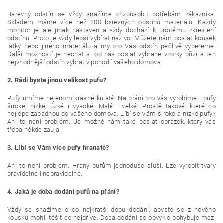
Barevný odstín se vždy snažíme přizpůsobit potřebám zákazníka.
Skladem máme více než 200 barevných odstínů materiálu. Každý
monitor je ale jinak nastaven a vždy dochází k určitému zkreslení
odstínu. Proto je vždy lepší vybírat naživo. Můžete nám poslat kousek
látky nebo jiného materiálu a my pro Vás odstín pečlivě vybereme.
Další možností je nechat si od nás poslat vybrané vzorky přízí a ten
nejvhodnější odstín vybrat v pohodlí vašeho domova.
2. Rádi byste jinou velikost pufu?
Pufy umíme nejenom krásně kulaté. Na přání pro vás vyrobíme i pufy
široké, nízké, úzké i vysoké. Malé i velké. Prostě takové, které co
nejlépe zapadnou do vašeho domova. Líbí se Vám široké a nízké pufy?
Ani to není problém. Je možné nám také poslat obrázek, který vás
třeba někde zaujal.
3. Líbí se Vám více pufy hranaté?
Ani to není problém. Hrany pufům jednoduše sluší. Lze vyrobit tvary
pravidelné i nepravidelné.
4. Jaká je doba dodání pufů na přání?
Vždy se snažíme o co nejkratší dobu dodání, abyste se z nového
kousku mohli těšit co nejdříve. Doba dodání se obvykle pohybuje mezi