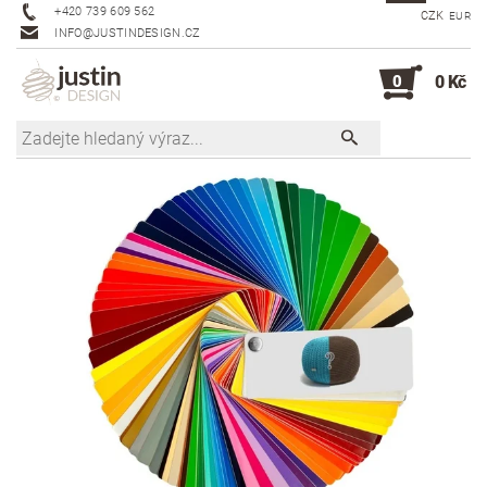
+420 739 609 562
CZK
EUR
INFO@JUSTINDESIGN.CZ
0
0 Kč