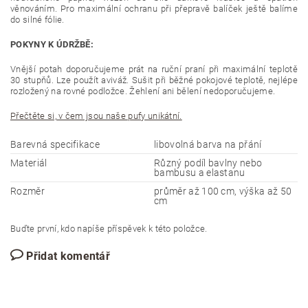
věnováním. Pro maximální ochranu při přepravě balíček ještě balíme
do silné fólie.
POKYNY K ÚDRŽBĚ:
Vnější potah doporučujeme prát na ruční praní při maximální teplotě
30 stupňů. Lze použít aviváž. Sušit při běžné pokojové teplotě, nejlépe
rozložený na rovné podložce. Žehlení ani bělení nedoporučujeme.
Přečtěte si, v čem jsou naše pufy unikátní.
Barevná specifikace
libovolná barva na přání
Materiál
Různý podíl bavlny nebo
bambusu a elastanu
Rozměr
průměr až 100 cm, výška až 50
cm
Buďte první, kdo napíše příspěvek k této položce.
Přidat komentář