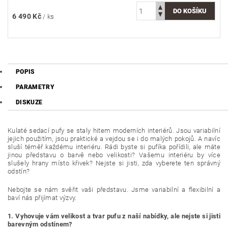
6 490 Kč
/ ks
POPIS
PARAMETRY
DISKUZE
Kulaté sedací pufy se staly hitem moderních interiérů. Jsou variabilní
jejich použitím, jsou praktické a vejdou se i do malých pokojů. A navíc
sluší téměř každému interiéru. Rádi byste si pufíka pořídili, ale máte
jinou představu o barvě nebo velikosti? Vašemu interiéru by více
slušely hrany místo křivek? Nejste si jisti, zda vyberete ten správný
odstín?
Nebojte se nám svěřit vaši představu. Jsme variabilní a flexibilní a
baví nás přijímat výzvy.
1. Vyhovuje vám velikost a tvar pufu z naší nabídky, ale nejste si jisti
barevným odstínem?