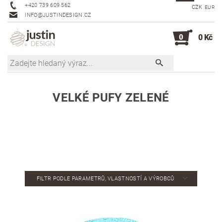
+420 739 609 562
CZK
EUR
INFO@JUSTINDESIGN.CZ
0
0 Kč
VELKÉ PUFY ZELENÉ
FILTR PODLE PARAMETRŮ, VLASTNOSTÍ A VÝROBCŮ