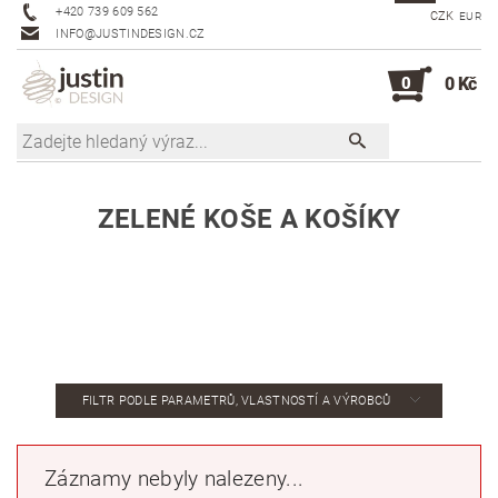
+420 739 609 562
CZK
EUR
INFO@JUSTINDESIGN.CZ
0
0 Kč
ZELENÉ KOŠE A KOŠÍKY
FILTR PODLE PARAMETRŮ, VLASTNOSTÍ A VÝROBCŮ
Záznamy nebyly nalezeny...