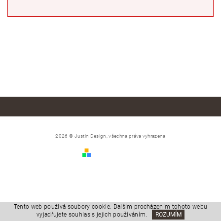
2026 © Justin Design, všechna práva vyhrazena
Vytvořil Shoptet
Tento web používá soubory cookie. Dalším procházením tohoto webu
vyjadřujete souhlas s jejich používáním.
ROZUMÍM