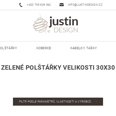
+420 739 609 562
INFO@JUSTINDESIGN.CZ
OLŠTÁŘKY
KOBERCE
KABELKY, TAŠKY
ŠŇŮRY JUSTIN 3 MM
ŠŇŮRY JUSTIN 5 MM
ZELENÉ POLŠTÁŘKY VELIKOSTI 30X30
FILTR PODLE PARAMETRŮ, VLASTNOSTÍ A VÝROBCŮ