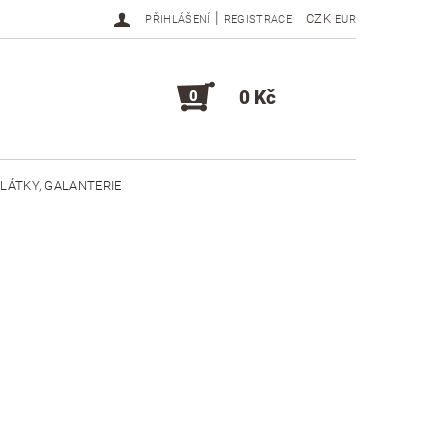
|
CZK
PŘIHLÁŠENÍ
REGISTRACE
EUR
0 Kč
0
LÁTKY, GALANTERIE
DOPLŇKY, KOMPONENTY