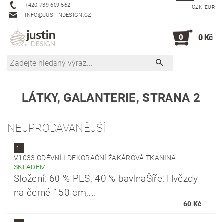
+420 739 609 562
CZK
EUR
INFO@JUSTINDESIGN.CZ
0
0 Kč
LÁTKY, GALANTERIE
, STRANA 2
NEJPRODÁVANĚJŠÍ
1.
V1033 ODĚVNÍ I DEKORAČNÍ ŽAKÁROVÁ TKANINA
–
SKLADEM
Složení: 60 % PES, 40 % bavlnaŠíře: Hvězdy
na černé 150 cm,...
60 Kč