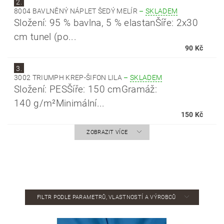
2.
8004 BAVLNĚNÝ NÁPLET ŠEDÝ MELÍR
–
SKLADEM
Složení: 95 % bavlna, 5 % elastanŠíře: 2x30
cm tunel (po...
90 Kč
3.
3002 TRIUMPH KREP-ŠIFON LILA
–
SKLADEM
Složení: PESŠíře: 150 cmGramáž:
140 g/m²Minimální...
150 Kč
ZOBRAZIT VÍCE
FILTR PODLE PARAMETRŮ, VLASTNOSTÍ A VÝROBCŮ