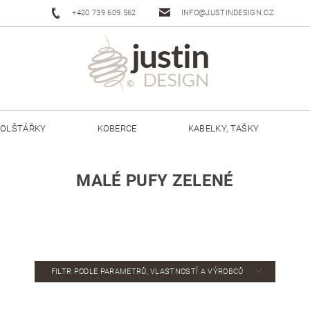
+420 739 609 562
INFO@JUSTINDESIGN.CZ
OLŠTÁŘKY
KOBERCE
KABELKY, TAŠKY
ŠŇŮRY JUSTIN 3 MM
ŠŇŮRY JUSTIN 5 MM
MALÉ PUFY ZELENÉ
FILTR PODLE PARAMETRŮ, VLASTNOSTÍ A VÝROBCŮ