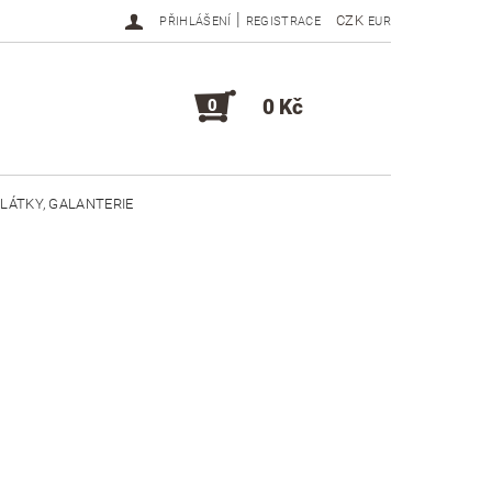
|
CZK
PŘIHLÁŠENÍ
REGISTRACE
EUR
0 Kč
0
LÁTKY, GALANTERIE
DOPLŇKY, KOMPONENTY