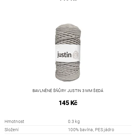
BAVLNĚNÉ ŠŇŮRY JUSTIN 3 MM ŠEDÁ
145 Kč
Hmotnost
0.3 kg
Složení
100% bavlna, PES jádro