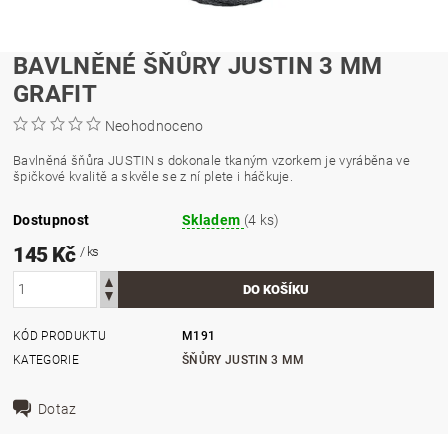
BAVLNĚNÉ ŠŇŮRY JUSTIN 3 MM
GRAFIT
Neohodnoceno
Bavlněná šňůra JUSTIN s dokonale tkaným vzorkem je vyráběna ve
špičkové kvalitě a skvěle se z ní plete i háčkuje.
Dostupnost
Skladem
(4 ks)
145 Kč
/ ks
KÓD PRODUKTU
M191
KATEGORIE
ŠŇŮRY JUSTIN 3 MM
Dotaz