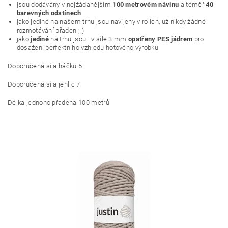
jsou dodávány v nejžádanějším
100 metrovém návinu
a téměř
40
barevných odstínech
jako jediné na našem trhu jsou navíjeny v rolích, už nikdy žádné
rozmotávání přaden ;-)
jako
jediné
na trhu jsou i v síle 3 mm
opatřeny PES jádrem
pro
dosažení perfektního vzhledu hotového výrobku
Doporučená síla háčku 5
Doporučená síla jehlic 7
Délka jednoho přadena 100 metrů