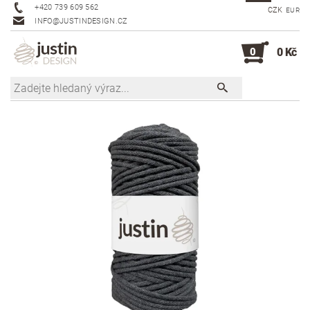
+420 739 609 562
CZK
EUR
INFO@JUSTINDESIGN.CZ
0
0 Kč