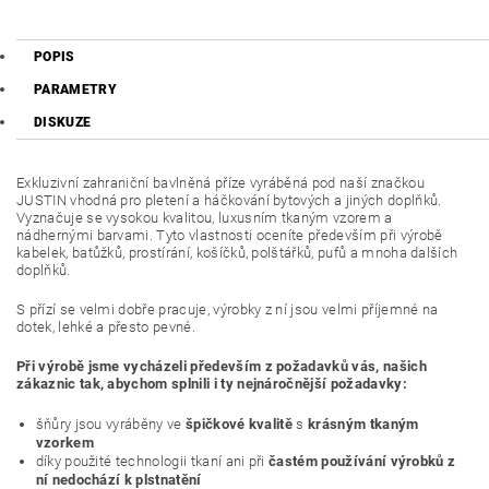
POPIS
PARAMETRY
DISKUZE
Exkluzivní zahraniční bavlněná příze vyráběná pod naší značkou
JUSTIN vhodná pro pletení a háčkování bytových a jiných doplňků.
Vyznačuje se vysokou kvalitou, luxusním tkaným vzorem a
nádhernými barvami. Tyto vlastnosti oceníte především při výrobě
kabelek, batůžků, prostírání, košíčků, polštářků, pufů a mnoha dalších
doplňků.
S přízí se velmi dobře pracuje, výrobky z ní jsou velmi příjemné na
dotek, lehké a přesto pevné.
Při výrobě jsme vycházeli především z požadavků vás, našich
zákaznic tak, abychom splnili i ty nejnáročnější požadavky:
šňůry jsou vyráběny ve
špičkové kvalitě
s
krásným tkaným
vzorkem
díky použité technologii tkaní ani při
častém používání výrobků z
ní nedochází k plstnatění