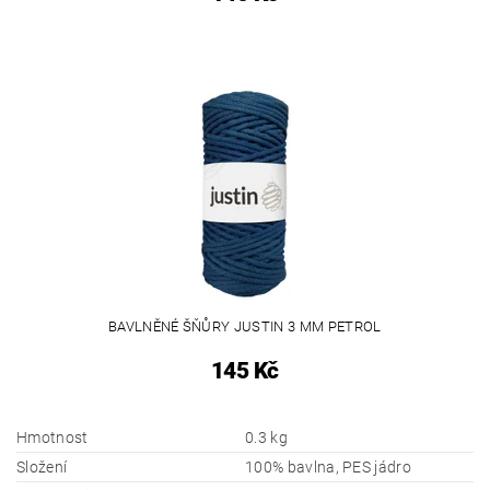
BAVLNĚNÉ ŠŇŮRY JUSTIN 3 MM PETROL
145 Kč
Hmotnost
0.3 kg
Složení
100% bavlna, PES jádro