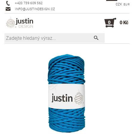
+420 739 609 562
CZK
EUR
INFO@JUSTINDESIGN.CZ
0
0 Kč