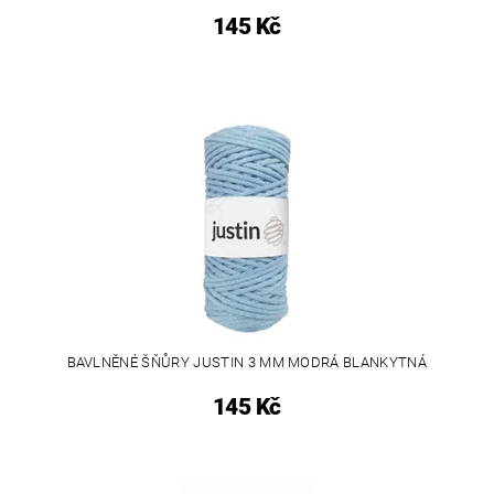
145 Kč
BAVLNĚNÉ ŠŇŮRY JUSTIN 3 MM MODRÁ BLANKYTNÁ
145 Kč