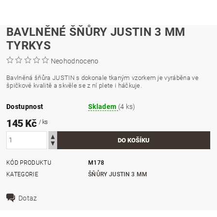
BAVLNĚNÉ ŠŇŮRY JUSTIN 3 MM
TYRKYS
Neohodnoceno
Bavlněná šňůra JUSTIN s dokonale tkaným vzorkem je vyráběna ve
špičkové kvalitě a skvěle se z ní plete i háčkuje.
Dostupnost
Skladem
(4 ks)
145 Kč
/ ks
KÓD PRODUKTU
M178
KATEGORIE
ŠŇŮRY JUSTIN 3 MM
Dotaz