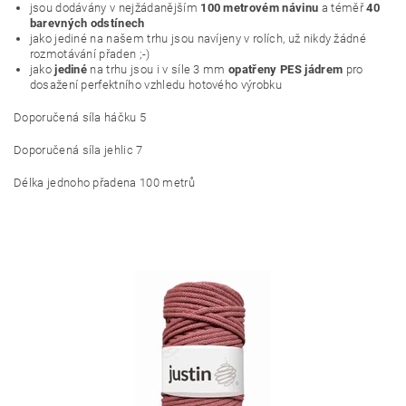
jsou dodávány v nejžádanějším
100 metrovém návinu
a téměř
40
barevných odstínech
jako jediné na našem trhu jsou navíjeny v rolích, už nikdy žádné
rozmotávání přaden ;-)
jako
jediné
na trhu jsou i v síle 3 mm
opatřeny PES jádrem
pro
dosažení perfektního vzhledu hotového výrobku
Doporučená síla háčku 5
Doporučená síla jehlic 7
Délka jednoho přadena 100 metrů