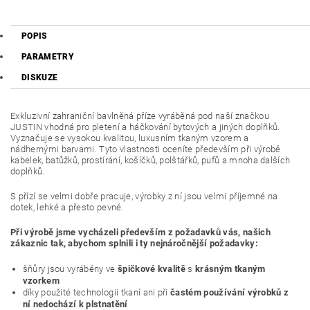
POPIS
PARAMETRY
DISKUZE
Exkluzivní zahraniční bavlněná příze vyráběná pod naší značkou
JUSTIN vhodná pro pletení a háčkování bytových a jiných doplňků.
Vyznačuje se vysokou kvalitou, luxusním tkaným vzorem a
nádhernými barvami. Tyto vlastnosti oceníte především při výrobě
kabelek, batůžků, prostírání, košíčků, polštářků, pufů a mnoha dalších
doplňků.
S přízí se velmi dobře pracuje, výrobky z ní jsou velmi příjemné na
dotek, lehké a přesto pevné.
Při výrobě jsme vycházeli především z požadavků vás, našich
zákaznic tak, abychom splnili i ty nejnáročnější požadavky:
šňůry jsou vyráběny ve
špičkové kvalitě
s
krásným tkaným
vzorkem
díky použité technologii tkaní ani při
častém používání výrobků z
ní nedochází k plstnatění