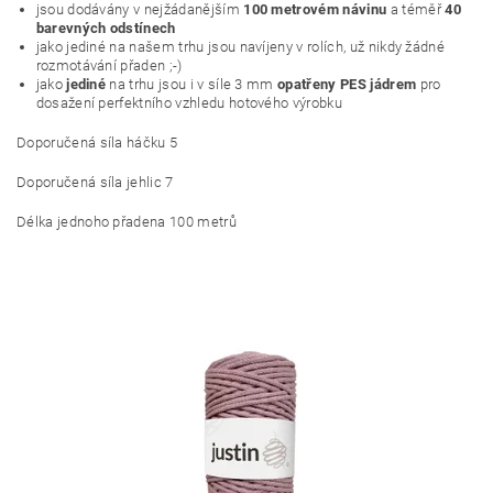
jsou dodávány v nejžádanějším
100 metrovém návinu
a téměř
40
barevných odstínech
jako jediné na našem trhu jsou navíjeny v rolích, už nikdy žádné
rozmotávání přaden ;-)
jako
jediné
na trhu jsou i v síle 3 mm
opatřeny PES jádrem
pro
dosažení perfektního vzhledu hotového výrobku
Doporučená síla háčku 5
Doporučená síla jehlic 7
Délka jednoho přadena 100 metrů