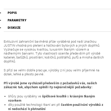
POPIS
PARAMETRY
DISKUZE
Exkluzivní zahraniční bavlněná příze vyráběná pod naší značkou
JUSTIN vhodná pro pletení a háčkování bytových a jiných doplňků.
Vyznačuje se vysokou kvalitou, luxusním tkaným vzorem a
nádhernými barvami. Tyto vlastnosti oceníte především při výrobě
kabelek, batůžků, prostírání, košíčků, polštářků, pufů a mnoha dalších
doplňků.
S přízí se velmi dobře pracuje, výrobky z ní jsou velmi příjemné na
dotek, lehké a přesto pevné.
Při výrobě jsme vycházeli především z požadavků vás, našich
zákaznic tak, abychom splnili i ty nejnáročnější požadavky:
šňůry jsou vyráběny ve
špičkové kvalitě
s
krásným tkaným
vzorkem
díky použité technologii tkaní ani při
častém používání výrobků z
ní nedochází k plstnatění