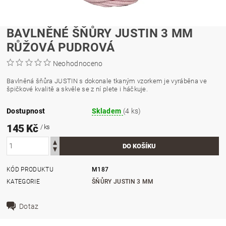
BAVLNĚNÉ ŠŇŮRY JUSTIN 3 MM
RŮŽOVÁ PUDROVÁ
Neohodnoceno
Bavlněná šňůra JUSTIN s dokonale tkaným vzorkem je vyráběna ve
špičkové kvalitě a skvěle se z ní plete i háčkuje.
Dostupnost
Skladem
(4 ks)
145 Kč
/ ks
KÓD PRODUKTU
M187
KATEGORIE
ŠŇŮRY JUSTIN 3 MM
Dotaz