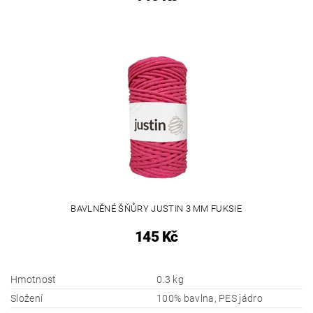
BAVLNĚNÉ ŠŇŮRY JUSTIN 3 MM FUKSIE
145 Kč
Hmotnost
0.3 kg
Složení
100% bavlna, PES jádro