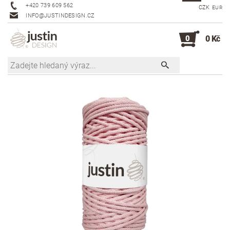
+420 739 609 562
CZK
EUR
INFO@JUSTINDESIGN.CZ
0
0 Kč