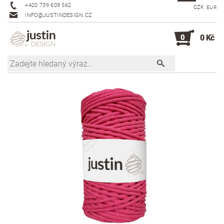
+420 739 609 562
CZK
EUR
INFO@JUSTINDESIGN.CZ
0
0 Kč