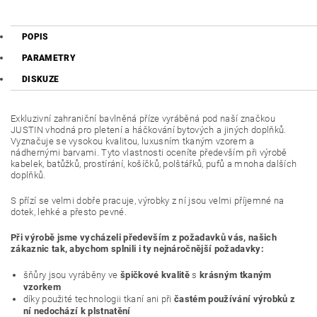
POPIS
PARAMETRY
DISKUZE
Exkluzivní zahraniční bavlněná příze vyráběná pod naší značkou
JUSTIN vhodná pro pletení a háčkování bytových a jiných doplňků.
Vyznačuje se vysokou kvalitou, luxusním tkaným vzorem a
nádhernými barvami. Tyto vlastnosti oceníte především při výrobě
kabelek, batůžků, prostírání, košíčků, polštářků, pufů a mnoha dalších
doplňků.
S přízí se velmi dobře pracuje, výrobky z ní jsou velmi příjemné na
dotek, lehké a přesto pevné.
Při výrobě jsme vycházeli především z požadavků vás, našich
zákaznic tak, abychom splnili i ty nejnáročnější požadavky:
šňůry jsou vyráběny ve
špičkové kvalitě
s
krásným tkaným
vzorkem
díky použité technologii tkaní ani při
častém používání výrobků z
ní nedochází k plstnatění