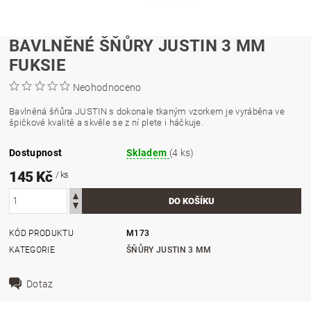
BAVLNĚNÉ ŠŇŮRY JUSTIN 3 MM
FUKSIE
Neohodnoceno
Bavlněná šňůra JUSTIN s dokonale tkaným vzorkem je vyráběna ve
špičkové kvalitě a skvěle se z ní plete i háčkuje.
Dostupnost
Skladem
(4 ks)
145 Kč
/ ks
KÓD PRODUKTU
M173
KATEGORIE
ŠŇŮRY JUSTIN 3 MM
Dotaz