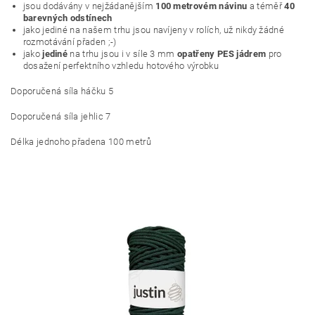
jsou dodávány v nejžádanějším
100 metrovém návinu
a téměř
40
barevných odstínech
jako jediné na našem trhu jsou navíjeny v rolích, už nikdy žádné
rozmotávání přaden ;-)
jako
jediné
na trhu jsou i v síle 3 mm
opatřeny PES jádrem
pro
dosažení perfektního vzhledu hotového výrobku
Doporučená síla háčku 5
Doporučená síla jehlic 7
Délka jednoho přadena 100 metrů