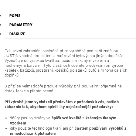
POPIS
PARAMETRY
DISKUZE
Exkluzivní zahraniční bavlněná příze vyráběná pod naší značkou
JUSTIN vhodná pro pletení a háčkování bytových a jiných doplňků.
Vyznačuje se vysokou kvalitou, luxusním tkaným vzorem a
nádhernými barvami. Tyto vlastnosti oceníte především při výrobě
kabelek, batůžků, prostírání, košíčků, polštářků, pufů a mnoha dalších
doplňků.
S přízí se velmi dobře pracuje, výrobky z ní jsou velmi příjemné na
dotek, lehké a přesto pevné.
Při výrobě jsme vycházeli především z požadavků vás, našich
zákaznic tak, abychom splnili i ty nejnáročnější požadavky:
šňůry jsou vyráběny ve
špičkové kvalitě
s
krásným tkaným
vzorkem
díky použité technologii tkaní ani při
častém používání výrobků z
ní nedochází k plstnatění