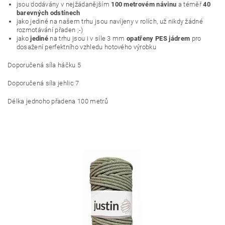
jsou dodávány v nejžádanějším
100 metrovém návinu
a téměř
40
barevných odstínech
jako jediné na našem trhu jsou navíjeny v rolích, už nikdy žádné
rozmotávání přaden ;-)
jako
jediné
na trhu jsou i v síle 3 mm
opatřeny PES jádrem
pro
dosažení perfektního vzhledu hotového výrobku
Doporučená síla háčku 5
Doporučená síla jehlic 7
Délka jednoho přadena 100 metrů