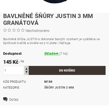
BAVLNĚNÉ ŠŇŮRY JUSTIN 3 MM
GRANÁTOVÁ
Neohodnoceno
Bavlněná šňůra JUSTIN s dokonale tkaným vzorkem je vyráběna ve
špičkové kvalitě a skvěle se z ní plete i háčkuje.
Dostupnost
Skladem
(7 ks)
145 Kč
/ ks
KÓD PRODUKTU
M184
KATEGORIE
ŠŇŮRY JUSTIN 3 MM
Dotaz