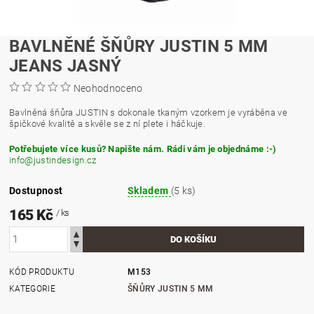
BAVLNĚNÉ ŠŇŮRY JUSTIN 5 MM
JEANS JASNÝ
Neohodnoceno
Bavlněná šňůra JUSTIN s dokonale tkaným vzorkem je vyráběna ve
špičkové kvalitě a skvěle se z ní plete i háčkuje.
Potřebujete více kusů? Napište nám. Rádi vám je objednáme :-)
info@justindesign.cz
Dostupnost
Skladem
(5 ks)
165 Kč
/ ks
KÓD PRODUKTU
M153
KATEGORIE
ŠŇŮRY JUSTIN 5 MM