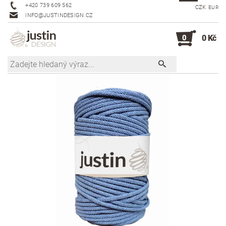
+420 739 609 562
CZK
EUR
INFO@JUSTINDESIGN.CZ
0
0 Kč