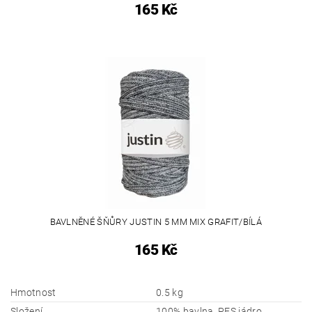
165 Kč
BAVLNĚNÉ ŠŇŮRY JUSTIN 5 MM MIX GRAFIT/BÍLÁ
165 Kč
Hmotnost
0.5 kg
Složení
100% bavlna, PES jádro