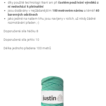
díky použité technologii tkaní ani při
častém používání výrobků z
ní nedochází k plstnatění
jsou dodávány v nejžádanějším
100 metrovém návinu
a téměř
40
barevných odstínech
jako jediné na našem trhu jsou navíjeny v rolích, už nikdy žádné
rozmotávání přaden ;-)
Doporučená síla háčku 8
Doporučená síla jehlic 10
Délka jednoho přadena 100 metrů