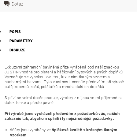
Dotaz
POPIS
PARAMETRY
DISKUZE
Exkluzivní zahraniční bavlněná příze vyráběná pod naší značkou
JUSTIN vhodná pro pletení a háčkování bytových a jiných doplňků.
Vyznačuje se vysokou kvalitou, luxusním tkaným vzorem a
nádhernými barvami. Tyto vlastnosti oceníte především při výrobě
pufů, koberců, košů, polštářků a mnoha dalších doplňků.
S přízí se velmi dobře pracuje, výrobky z ní jsou velmi příjemné na
dotek, lehké a přesto pevné.
Při výrobě jsme vycházeli především z požadavků vás, našich
zákaznic tak, abychom splnili i ty nejnáročnější požadavky:
šňůry jsou vyráběny ve
špičkové kvalitě
s
krásným tkaným
vzorkem