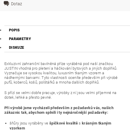
Dotaz
POPIS
PARAMETRY
DISKUZE
Exkluzivní zahraniční bavlněná příze vyráběná pod naší značkou
JUSTIN vhodná pro pletení a háčkování bytových a jiných doplňků.
Vyznačuje se vysokou kvalitou, luxusním tkaným vzorem a
nádhernými barvami. Tyto vlastnosti oceníte především při výrobě
pufů, koberců, košů, polštářků a mnoha dalších doplňků.
S přízí se velmi dobře pracuje, výrobky z ní jsou velmi příjemné na
dotek, lehké a přesto pevné.
Při výrobě jsme vycházeli především z požadavků vás, našich
zákaznic tak, abychom splnili i ty nejnáročnější požadavky:
šňůry jsou vyráběny ve
špičkové kvalitě
s
krásným tkaným
vzorkem