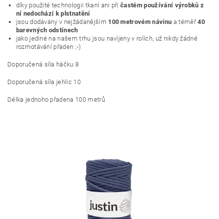
díky použité technologii tkaní ani při
častém používání výrobků z
ní nedochází k plstnatění
jsou dodávány v nejžádanějším
100 metrovém návinu
a téměř
40
barevných odstínech
jako jediné na našem trhu jsou navíjeny v rolích, už nikdy žádné
rozmotávání přaden ;-)
Doporučená síla háčku 8
Doporučená síla jehlic 10
Délka jednoho přadena 100 metrů