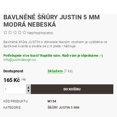
BAVLNĚNÉ ŠŇŮRY JUSTIN 5 MM
MODRÁ NEBESKÁ
Neohodnoceno
Bavlněná šňůra JUSTIN s dokonale tkaným vzorkem je vyráběna ve
špičkové kvalitě a skvěle se z ní plete i háčkuje.
Potřebujete více kusů? Napište nám. Rádi vám je objednáme :-)
info@justindesign.cz
Dostupnost
Skladem
(7 ks)
165 Kč
/ ks
KÓD PRODUKTU
M154
KATEGORIE
ŠŇŮRY JUSTIN 5 MM