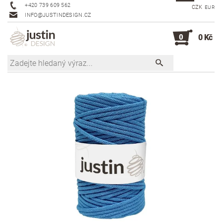
+420 739 609 562
CZK
EUR
INFO@JUSTINDESIGN.CZ
0
0 Kč