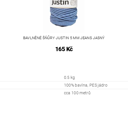
BAVLNĚNÉ ŠŇŮRY JUSTIN 5 MM JEANS JASNÝ
165 Kč
0.5 kg
100% bavlna, PES jádro
cca 100 metrů