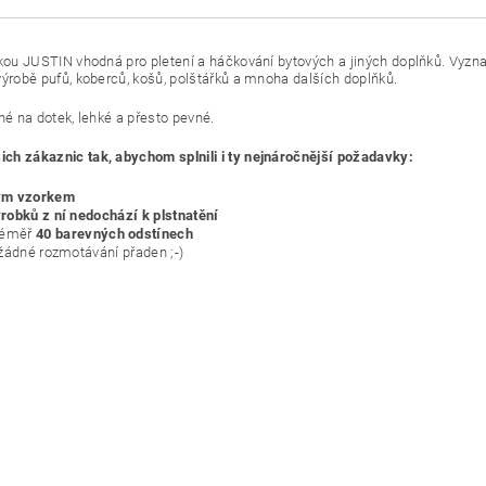
čkou JUSTIN vhodná pro pletení a háčkování bytových a jiných doplňků. Vyzn
ýrobě pufů, koberců, košů, polštářků a mnoha dalších doplňků.
mné na dotek, lehké a přesto pevné.
ch zákaznic tak, abychom splnili i ty nejnáročnější požadavky:
ým vzorkem
robků z ní nedochází k plstnatění
téměř
40 barevných odstínech
 žádné rozmotávání přaden ;-)