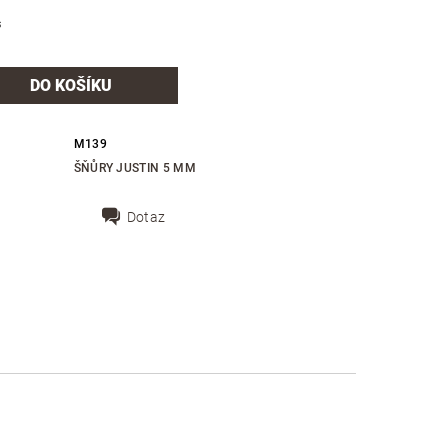
s
M139
ŠŇŮRY JUSTIN 5 MM
Dotaz