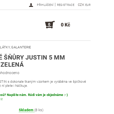
|
CZK
PŘIHLÁŠENÍ
REGISTRACE
EUR
0 Kč
0
LÁTKY, GALANTERIE
 ŠŇŮRY JUSTIN 5 MM
DOPLŇKY, KOMPONENTY
 ZELENÁ
ohodnoceno
STIN s dokonale tkaným vzorkem je vyráběna ve špičkové
z ní plete i háčkuje.
usů? Napište nám. Rádi vám je objednáme :-)
cz
Skladem
(8 ks)