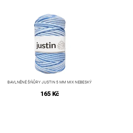
BAVLNĚNÉ ŠŇŮRY JUSTIN 5 MM MIX NEBESKÝ
165 Kč