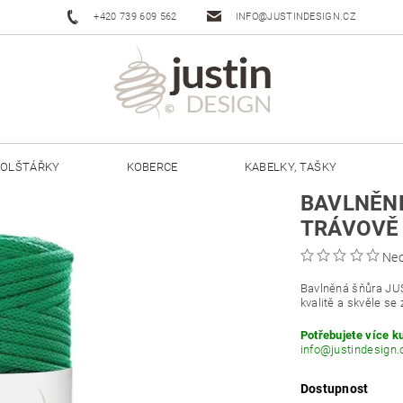
+420 739 609 562
INFO@JUSTINDESIGN.CZ
OLŠTÁŘKY
KOBERCE
KABELKY, TAŠKY
BAVLNĚNÉ
ŠŇŮRY JUSTIN 3 MM
ŠŇŮRY JUSTIN 5 MM
TRÁVOVĚ
Ne
Bavlněná šňůra JU
kvalitě a skvěle se 
Potřebujete více k
info@justindesign.
Dostupnost