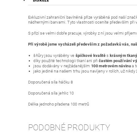
DISKUZE
Exkluzivní zahraniční bavlněná příze vyráběná pod naší zna
nádhernými barvami. Tyto vlastnosti oceníte především při v
S přízí se velmi dobře pracuje, výrobky z ní jsou velmi příje
Při výrobě jsme vycházeli především z požadavků vás, naši
šňůry jsou vyráběny ve
špičkové kvalitě
s
krásným tkan
díky použité technologii tkaní ani při
častém používání vý
jsou dodávány v nejžádanějším
100 metrovém návinu
a 
jako jediné na našem trhu jsou navíjeny v rolích, už nikdy
Doporučená síla háčku 8
Doporučená síla jehlic 10
Délka jednoho přadena 100 metrů
PODOBNÉ PRODUKTY