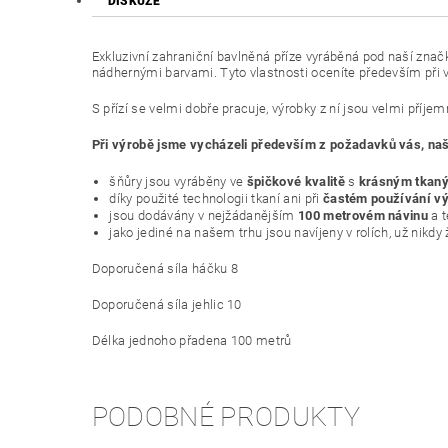
DISKUZE
Exkluzivní zahraniční bavlněná příze vyráběná pod naší zna
nádhernými barvami. Tyto vlastnosti oceníte především při v
S přízí se velmi dobře pracuje, výrobky z ní jsou velmi příje
Při výrobě jsme vycházeli především z požadavků vás, naši
šňůry jsou vyráběny ve
špičkové kvalitě
s
krásným tkan
díky použité technologii tkaní ani při
častém používání vý
jsou dodávány v nejžádanějším
100 metrovém návinu
a 
jako jediné na našem trhu jsou navíjeny v rolích, už nikdy
Doporučená síla háčku 8
Doporučená síla jehlic 10
Délka jednoho přadena 100 metrů
PODOBNÉ PRODUKTY