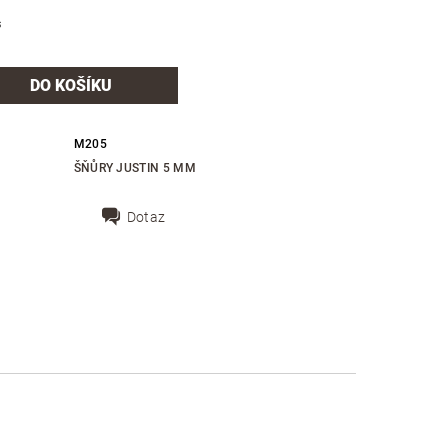
s
M205
ŠŇŮRY JUSTIN 5 MM
Dotaz