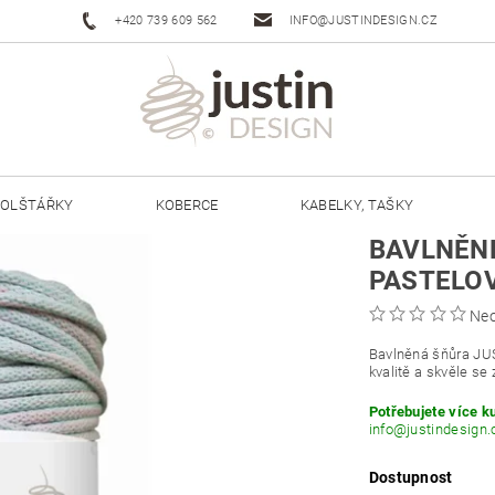
+420 739 609 562
INFO@JUSTINDESIGN.CZ
OLŠTÁŘKY
KOBERCE
KABELKY, TAŠKY
BAVLNĚNÉ
ŠŇŮRY JUSTIN 3 MM
ŠŇŮRY JUSTIN 5 MM
PASTELO
Ne
Bavlněná šňůra JU
kvalitě a skvěle se 
Potřebujete více k
info@justindesign.
Dostupnost