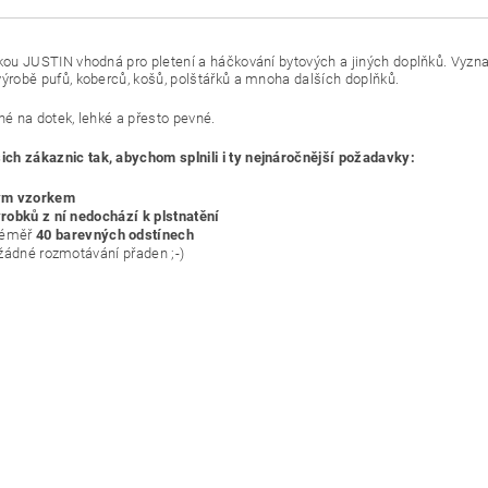
čkou JUSTIN vhodná pro pletení a háčkování bytových a jiných doplňků. Vyzn
ýrobě pufů, koberců, košů, polštářků a mnoha dalších doplňků.
mné na dotek, lehké a přesto pevné.
ch zákaznic tak, abychom splnili i ty nejnáročnější požadavky:
ým vzorkem
robků z ní nedochází k plstnatění
téměř
40 barevných odstínech
 žádné rozmotávání přaden ;-)