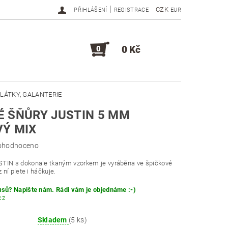
|
CZK
PŘIHLÁŠENÍ
REGISTRACE
EUR
0 Kč
0
LÁTKY, GALANTERIE
 ŠŇŮRY JUSTIN 5 MM
DOPLŇKY, KOMPONENTY
VÝ MIX
ohodnoceno
STIN s dokonale tkaným vzorkem je vyráběna ve špičkové
z ní plete i háčkuje.
usů? Napište nám. Rádi vám je objednáme :-)
cz
Skladem
(5 ks)