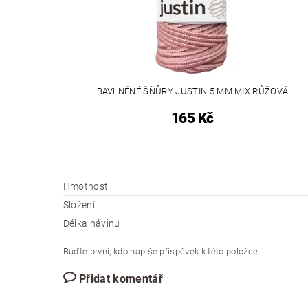
BAVLNĚNÉ ŠŇŮRY JUSTIN 5 MM MIX RŮŽOVÁ
165 Kč
Hmotnost
Složení
Délka návinu
Buďte první, kdo napíše příspěvek k této položce.
Přidat komentář