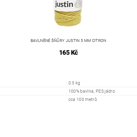
BAVLNĚNÉ ŠŇŮRY JUSTIN 5 MM CITRON
165 Kč
0.5 kg
100% bavlna, PES jádro
cca 100 metrů