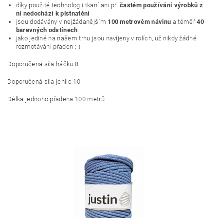
díky použité technologii tkaní ani při
častém používání výrobků z
ní nedochází k plstnatění
jsou dodávány v nejžádanějším
100 metrovém návinu
a téměř
40
barevných odstínech
jako jediné na našem trhu jsou navíjeny v rolích, už nikdy žádné
rozmotávání přaden ;-)
Doporučená síla háčku 8
Doporučená síla jehlic 10
Délka jednoho přadena 100 metrů