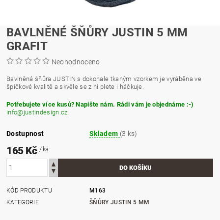
BAVLNĚNÉ ŠŇŮRY JUSTIN 5 MM
GRAFIT
Neohodnoceno
Bavlněná šňůra JUSTIN s dokonale tkaným vzorkem je vyráběna ve
špičkové kvalitě a skvěle se z ní plete i háčkuje.
Potřebujete více kusů? Napište nám. Rádi vám je objednáme :-)
info@justindesign.cz
Dostupnost
Skladem
(3 ks)
165 Kč
/ ks
KÓD PRODUKTU
M163
KATEGORIE
ŠŇŮRY JUSTIN 5 MM