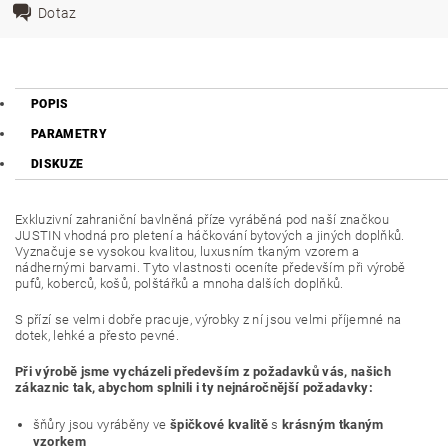
Dotaz
POPIS
PARAMETRY
DISKUZE
Exkluzivní zahraniční bavlněná příze vyráběná pod naší značkou
JUSTIN vhodná pro pletení a háčkování bytových a jiných doplňků.
Vyznačuje se vysokou kvalitou, luxusním tkaným vzorem a
nádhernými barvami. Tyto vlastnosti oceníte především při výrobě
pufů, koberců, košů, polštářků a mnoha dalších doplňků.
S přízí se velmi dobře pracuje, výrobky z ní jsou velmi příjemné na
dotek, lehké a přesto pevné.
Při výrobě jsme vycházeli především z požadavků vás, našich
zákaznic tak, abychom splnili i ty nejnáročnější požadavky:
šňůry jsou vyráběny ve
špičkové kvalitě
s
krásným tkaným
vzorkem