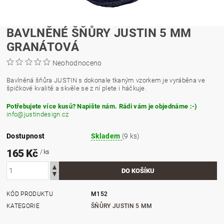
BAVLNĚNÉ ŠŇŮRY JUSTIN 5 MM
GRANÁTOVÁ
Neohodnoceno
Bavlněná šňůra JUSTIN s dokonale tkaným vzorkem je vyráběna ve
špičkové kvalitě a skvěle se z ní plete i háčkuje.
Potřebujete více kusů? Napište nám. Rádi vám je objednáme :-)
info@justindesign.cz
Dostupnost
Skladem
(9 ks)
165 Kč
/ ks
KÓD PRODUKTU
M152
KATEGORIE
ŠŇŮRY JUSTIN 5 MM