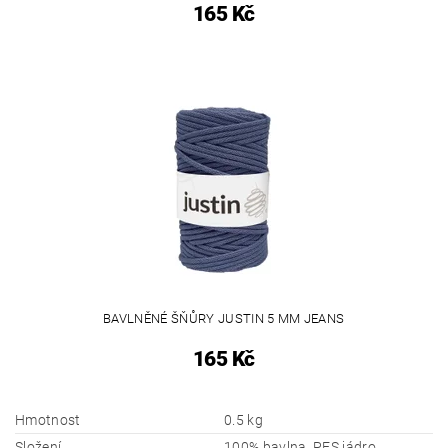
165 Kč
BAVLNĚNÉ ŠŇŮRY JUSTIN 5 MM JEANS
165 Kč
Hmotnost
0.5 kg
Složení
100% bavlna, PES jádro