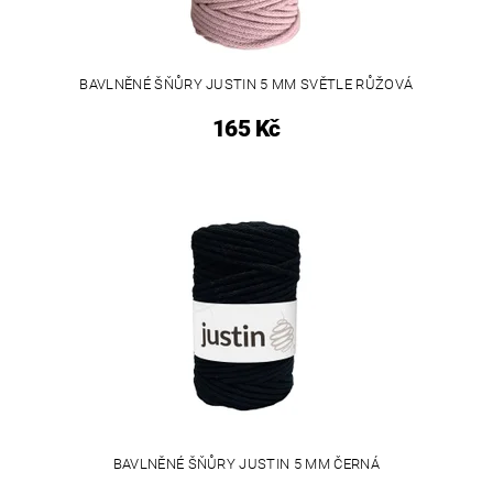
BAVLNĚNÉ ŠŇŮRY JUSTIN 5 MM SVĚTLE RŮŽOVÁ
165 Kč
BAVLNĚNÉ ŠŇŮRY JUSTIN 5 MM ČERNÁ