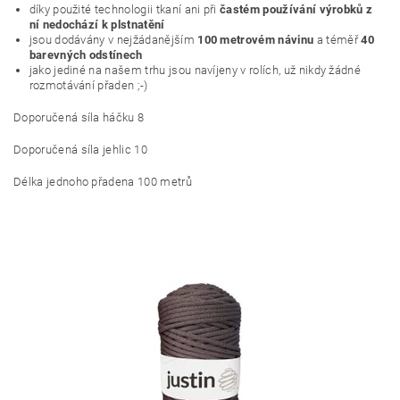
díky použité technologii tkaní ani při
častém používání výrobků z
ní nedochází k plstnatění
jsou dodávány v nejžádanějším
100 metrovém návinu
a téměř
40
barevných odstínech
jako jediné na našem trhu jsou navíjeny v rolích, už nikdy žádné
rozmotávání přaden ;-)
Doporučená síla háčku 8
Doporučená síla jehlic 10
Délka jednoho přadena 100 metrů