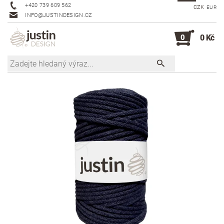
+420 739 609 562
CZK
EUR
INFO@JUSTINDESIGN.CZ
0
0 Kč