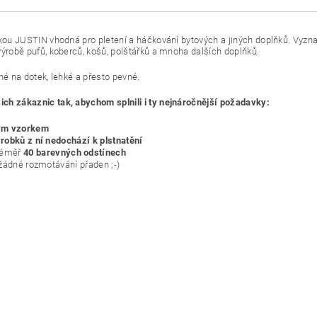
čkou JUSTIN vhodná pro pletení a háčkování bytových a jiných doplňků. Vyzn
ýrobě pufů, koberců, košů, polštářků a mnoha dalších doplňků.
mné na dotek, lehké a přesto pevné.
ch zákaznic tak, abychom splnili i ty nejnáročnější požadavky:
ým vzorkem
robků z ní nedochází k plstnatění
téměř
40 barevných odstínech
 žádné rozmotávání přaden ;-)