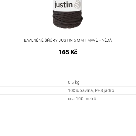
BAVLNĚNÉ ŠŇŮRY JUSTIN 5 MM TMAVĚ HNĚDÁ
165 Kč
0.5 kg
100% bavlna, PES jádro
cca 100 metrů