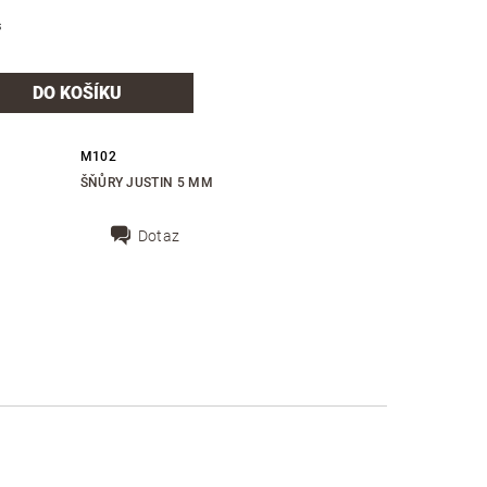
s
M102
ŠŇŮRY JUSTIN 5 MM
Dotaz