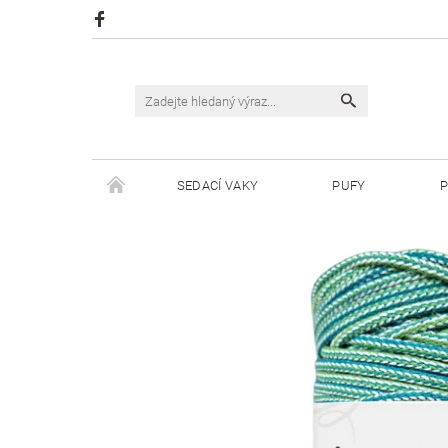
SEDACÍ VAKY
PUFY
P
ŠPAGÁTY JUSTIN
ŠPAGÁTY BISKVIT