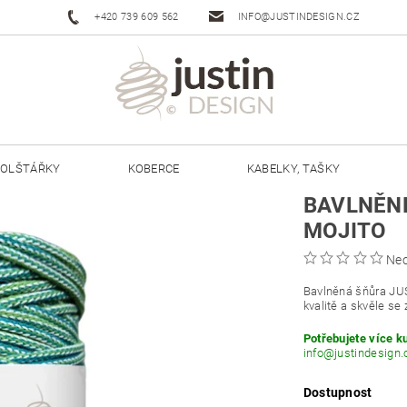
+420 739 609 562
INFO@JUSTINDESIGN.CZ
OLŠTÁŘKY
KOBERCE
KABELKY, TAŠKY
BAVLNĚNÉ
ŠŇŮRY JUSTIN 3 MM
ŠŇŮRY JUSTIN 5 MM
MOJITO
Ne
Bavlněná šňůra JU
kvalitě a skvěle se 
Potřebujete více k
info@justindesign.
Dostupnost