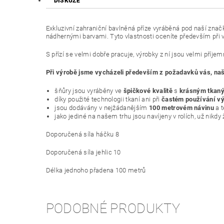
DISKUZE
Exkluzivní zahraniční bavlněná příze vyráběná pod naší zna
nádhernými barvami. Tyto vlastnosti oceníte především při v
S přízí se velmi dobře pracuje, výrobky z ní jsou velmi příje
Při výrobě jsme vycházeli především z požadavků vás, naši
šňůry jsou vyráběny ve
špičkové kvalitě
s
krásným tkan
díky použité technologii tkaní ani při
častém používání vý
jsou dodávány v nejžádanějším
100 metrovém návinu
a 
jako jediné na našem trhu jsou navíjeny v rolích, už nikdy
Doporučená síla háčku 8
Doporučená síla jehlic 10
Délka jednoho přadena 100 metrů
PODOBNÉ PRODUKTY