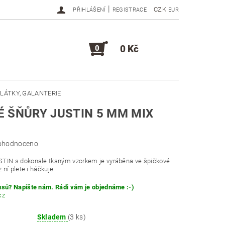
|
CZK
PŘIHLÁŠENÍ
REGISTRACE
EUR
0 Kč
0
LÁTKY, GALANTERIE
 ŠŇŮRY JUSTIN 5 MM MIX
DOPLŇKY, KOMPONENTY
ohodnoceno
STIN s dokonale tkaným vzorkem je vyráběna ve špičkové
z ní plete i háčkuje.
usů? Napište nám. Rádi vám je objednáme :-)
cz
Skladem
(3 ks)