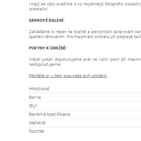
I když se vždy snažíme o co nejvěrnější fotografie, skutečn
orientační.
DÁRKOVÉ BALENÍ:
Zakládáme si nejen na kvalitě a preciznosti zpracování sam
opatřen věnováním. Pro maximální ochranu při přepravě balíč
POKYNY K ÚDRŽBĚ:
Vnější potah doporučujeme prát na ruční praní při maximál
nedoporučujeme.
Přečtěte si, v čem jsou naše pufy unikátní.
Hmotnost
Barva
Styl
Barevná specifikace
Materiál
Rozměr