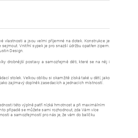
vé vlastnosti a jsou velmi příjemné na dotek. Konstrukce je
 sejmout. Vnitřní sypek je pro snazší údržbu opatřen zipem.
ustin Design.
níky drobnější postavy a samozřejmě děti, které se na něj i
ádací stolek. Velkou oblibu si okamžitě získá také u dětí, jako
ní jako zajímavý doplněk zasedacích a jednacích místností.
nosti této výplně patří nízká hmotnost a při maximálním
tomto případě se můžete sami rozhodnout, zda Vám více
vnosti a samozřejmostí pro nás je, že vám do balíčku