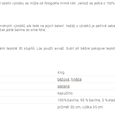
ý odstín výrobku se může od fotografie mírně lišit. Jelikož se jedná o 100%
otných výrobků, ale také na jejich balení. Každý z výrobků je pečlivě zab
ek ještě balíme do silné fólie.
ní teplotě 30 stupňů. Lze použít aviváž. Sušit při běžné pokojové teplot
4 kg
béžová
,
hnědá
pletené
kapučíno
100% bavlna, 95 % bavlna, 5 % ela
průměr 50 cm, výška 35 cm