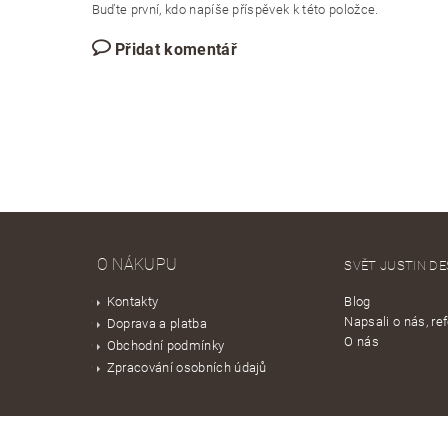
Buďte první, kdo napíše příspěvek k této položce.
Přidat komentář
O NÁKUPU
SVĚT JUSTIN DE
Kontakty
Blog
Napsali o nás, re
Doprava a platba
O nás
Obchodní podmínky
Zpracování osobních údajů