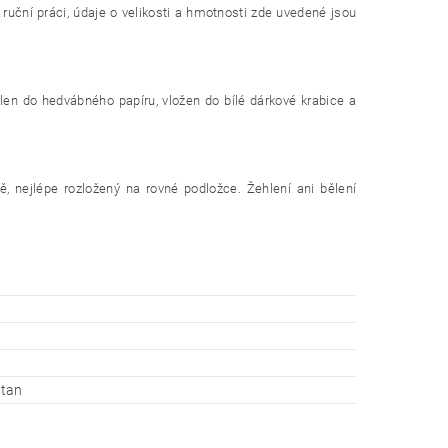
 ruční práci, údaje o velikosti a hmotnosti zde uvedené jsou
alen do hedvábného papíru, vložen do bílé dárkové krabice a
ě, nejlépe rozložený na rovné podložce. Žehlení ani bělení
stan