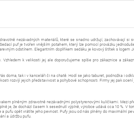
dravotně nezávadných materiálů, které se snadno udržují, zachovávají si s
edací puf je tvořen vnějším potahem, který lze pomocí provázku jednoduše
 barevným odstínem. Elegantním doplňkem sedáku je kovový štítek s logem J
ě. Vzhledem k velikosti jej ale doporučujeme spíše pro zákaznice a zákaz
ás doma, tak i v kanceláři či na chatě. Hodí se jako taburet, podnožka i odkl
ikosti rozvíjí jejich představivost a pohybové schopnosti. Firmy jej pak oce
akem plněným zdravotně nezávadnými polystyrenovými kuličkami. Mezi před
ýplně je, že dochází časem k sesednutí výplně, výrobce udává cca 10 %. V 
e a pufu opět vrátíte jeho pevnost. Pufy jsou od nás plněny do maximální pe
ání a údržbu pufu.