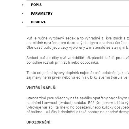
POPIS
PARAMETRY
DISKUZE
Puf je ručně vyrobený sedák a to výhradně z kvalitních a z
speciálně navržena pro dokonalý design a snadnou údržbu. S
Obě části pufu jsou vždy vytvořeny z materiálů se stejným
Sedací puf se díky své variabilitě přizpůsobí každé postav
pohodlně rozvalí při hrách nebo odpočinku.
Tento originální bytový doplněk najde široké uplatnění jak u V
zajímavý herní prvek nebo válecí vak. Díky svému tvaru a vel
VNITŘNÍ NÁPLŇ:
Standardně jsou všechny naše sedáky opatřeny bavlněným v
naplnění i pevnost (tvrdost) sedáku. Běžným jevem u této v
vyhovuje variabilita měkčího posezení, nebo kuličky dosypet
přibalíme i kuličky k doplnění a také postup na snadné dosyp
UPOZORNĚNÍ: