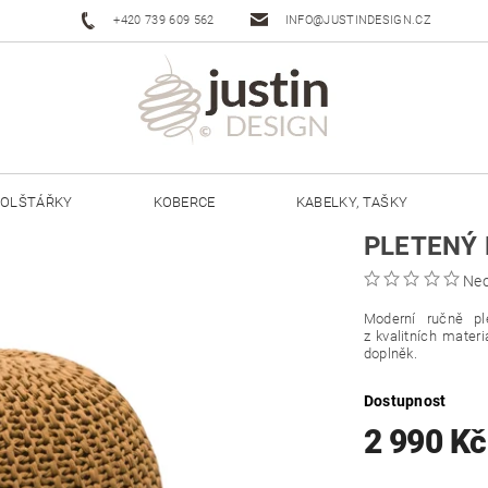
+420 739 609 562
INFO@JUSTINDESIGN.CZ
OLŠTÁŘKY
KOBERCE
KABELKY, TAŠKY
PLETENÝ 
ŠŇŮRY JUSTIN 3 MM
ŠŇŮRY JUSTIN 5 MM
Ne
Moderní ručně pl
z kvalitních mater
doplněk.
Dostupnost
2 990 K