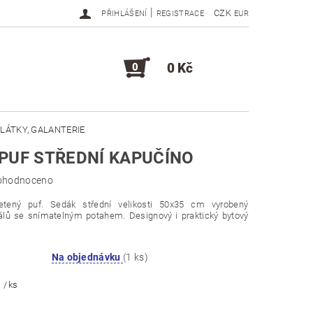
|
CZK
PŘIHLÁŠENÍ
REGISTRACE
EUR
0 Kč
0
LÁTKY, GALANTERIE
PUF STŘEDNÍ KAPUČÍNO
DOPLŇKY, KOMPONENTY
ohodnoceno
etený puf. Sedák střední velikosti 50x35 cm vyrobený
iálů se snímatelným potahem. Designový i praktický bytový
Na objednávku
(1 ks)
č
/ ks