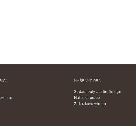
SIGN
NAŠE VÝROBA
Sedací pufy Justin Design
ference
Nabídka práce
Zakázková výroba