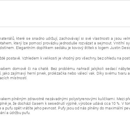
teriálů, které se snadno udržují, zachovávají si své vlastnosti a jsou ve
tahem, který lze pomocí provázku jednoduše rozvázat a sejmout. Vnitřní s
odstínem. Elegantním doplňkem sedáku je kovový štítek s logem Justin Desi
ždé postavě. Vzhledem k velikosti je vhodný pro všechny, bez ohledu na pos
e vašem domově či na chatě. Bez problému nahradí jakýkoli sedací nábytek
í, jako zajímavý herní prvek, prolézačka nebo válecí vak. Díky svému tvaru a 
acích místností.
akem plněným zdravotně nezávadnými polystyrenovými kuličkami. Mezi před
ýplně je, že dochází časem k sesednutí výplně, výrobce udává cca 10 %. V 
e a pufu opět vrátíte jeho pevnost. Pufy jsou od nás plněny do maximální pe
ání a údržbu pufu.