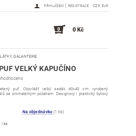
|
CZK
PŘIHLÁŠENÍ
REGISTRACE
EUR
0 Kč
0
LÁTKY, GALANTERIE
PUF VELKÝ KAPUČÍNO
DOPLŇKY, KOMPONENTY
ohodnoceno
letený puf. Obzvlášť velký sedák 60x40 cm vyrobený
iálů se snímatelným potahem. Designový i praktický bytový
Na objednávku
(1 ks)
č
/ ks