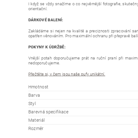
I když se vždy snažíme o co nejvěrnější fotografie, skutečn
orientační.
DÁRKOVÉ BALENÍ:
Zakládáme si nejen na kvalitě a preciznosti zpracování sam
opatřen věnováním. Pro maximální ochranu při přepravě balíč
POKYNY K ÚDRŽBĚ:
Vnější potah doporučujeme prát na ruční praní při maximál
nedoporučujeme.
Přečtěte si, v čem jsou naše pufy unikátní.
Hmotnost
Barva
Styl
Barevná specifikace
Materiál
Rozměr