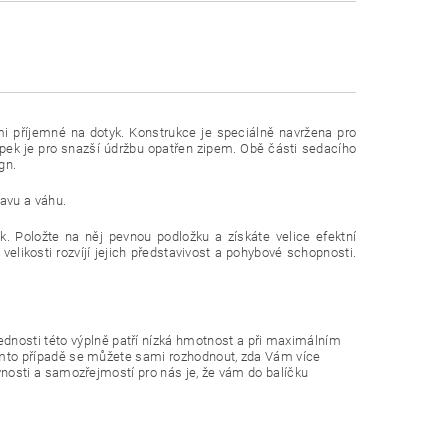
lmi příjemné na dotyk. Konstrukce je speciálně navržena pro
ypek je pro snazší údržbu opatřen zipem. Obě části sedacího
gn.
tavu a váhu.
. Položte na něj pevnou podložku a získáte velice efektní
velikosti rozvíjí jejich představivost a pohybové schopnosti.
nosti této výplně patří nízká hmotnost a při maximálním
tomto případě se můžete sami rozhodnout, zda Vám více
vnosti a samozřejmostí pro nás je, že vám do balíčku