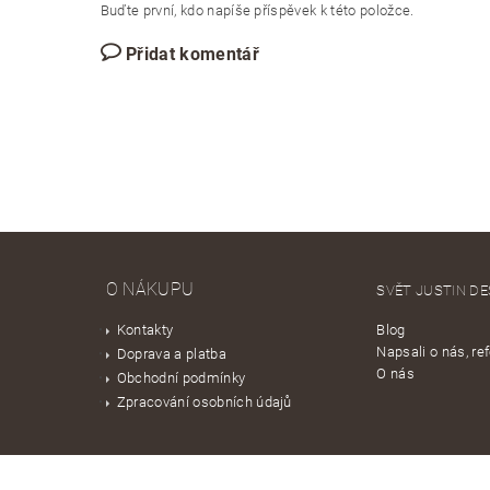
Buďte první, kdo napíše příspěvek k této položce.
Přidat komentář
O NÁKUPU
SVĚT JUSTIN DE
Kontakty
Blog
Napsali o nás, re
Doprava a platba
O nás
Obchodní podmínky
Zpracování osobních údajů