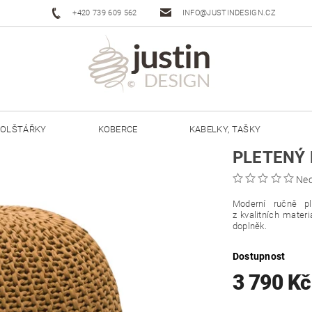
+420 739 609 562
INFO@JUSTINDESIGN.CZ
OLŠTÁŘKY
KOBERCE
KABELKY, TAŠKY
PLETENÝ 
ŠŇŮRY JUSTIN 3 MM
ŠŇŮRY JUSTIN 5 MM
Ne
Moderní ručně p
z kvalitních mater
doplněk.
Dostupnost
3 790 K