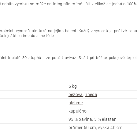
ý odstín výrobku se může od fotografie mírně lišit. Jelikož se jedná o 100%
otných výrobků, ale také na jejich balení. Každý z výrobků je pečlivě zab
ek ještě balíme do silné fólie.
ní teplotě 30 stupňů. Lze použít aviváž. Sušit při běžné pokojové teplot
5 kg
béžová
,
hnědá
pletené
kapuíčno
95 % bavlna, 5 % elastan
průměr 60 cm, výška 40 cm