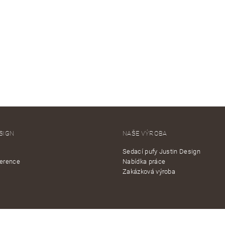
SIGN
NAŠE VÝROBA
Sedací pufy Justin Design
ference
Nabídka práce
Zakázková výroba