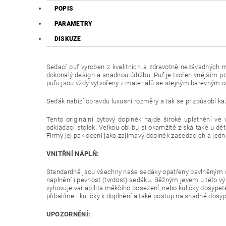
POPIS
PARAMETRY
DISKUZE
Sedací puf vyroben z kvalitních a zdravotně nezávadných ma
dokonalý design a snadnou údržbu. Puf je tvořen vnějším po
pufu jsou vždy vytvořeny z materiálů se stejným barevným 
Sedák nabízí opravdu luxusní rozměry a tak se přizpůsobí ka
Tento originální bytový doplněk najde široké uplatnění v
odkládací stolek. Velkou oblibu si okamžitě získá také u dět
Firmy jej pak ocení jako zajímavý doplněk zasedacích a jedn
VNITŘNÍ NÁPLŇ:
Standardně jsou všechny naše sedáky opatřeny bavlněným v
naplnění i pevnost (tvrdost) sedáku. Běžným jevem u této v
vyhovuje variabilita měkčího posezení, nebo kuličky dosypet
přibalíme i kuličky k doplnění a také postup na snadné dosyp
UPOZORNĚNÍ: