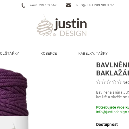
+420 739 609 562
INFO@JUSTINDESIGN.CZ
OLŠTÁŘKY
KOBERCE
KABELKY, TAŠKY
BAVLNĚNÉ
ŠŇŮRY JUSTIN 3 MM
ŠŇŮRY JUSTIN 5 MM
BAKLAŽÁ
Ne
Bavlněná šňůra JU
kvalitě a skvěle se 
Potřebujete více k
info@justindesign.
Dostupnost