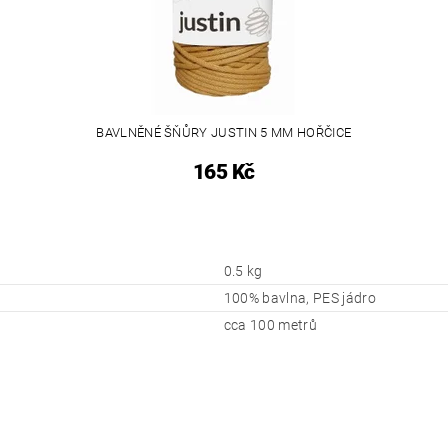
BAVLNĚNÉ ŠŇŮRY JUSTIN 5 MM HOŘČICE
165 Kč
0.5 kg
100% bavlna, PES jádro
cca 100 metrů