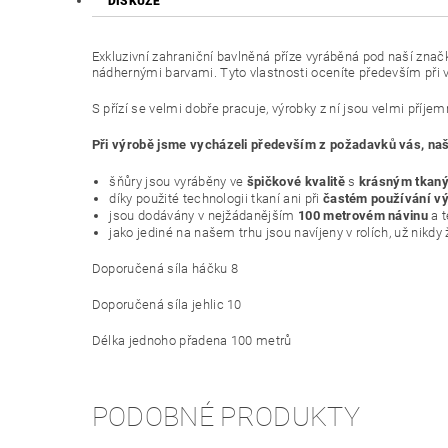
DISKUZE
Exkluzivní zahraniční bavlněná příze vyráběná pod naší zna
nádhernými barvami. Tyto vlastnosti oceníte především při v
S přízí se velmi dobře pracuje, výrobky z ní jsou velmi příje
Při výrobě jsme vycházeli především z požadavků vás, naši
šňůry jsou vyráběny ve
špičkové kvalitě
s
krásným tkan
díky použité technologii tkaní ani při
častém používání vý
jsou dodávány v nejžádanějším
100 metrovém návinu
a 
jako jediné na našem trhu jsou navíjeny v rolích, už nikdy
Doporučená síla háčku 8
Doporučená síla jehlic 10
Délka jednoho přadena 100 metrů
PODOBNÉ PRODUKTY