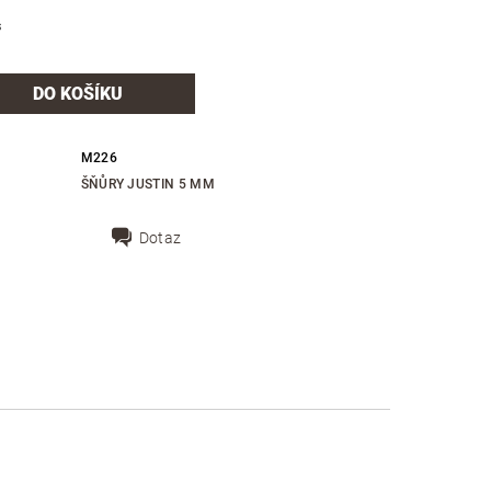
s
M226
ŠŇŮRY JUSTIN 5 MM
Dotaz