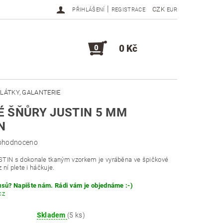
|
CZK
PŘIHLÁŠENÍ
REGISTRACE
EUR
0 Kč
0
LÁTKY, GALANTERIE
 ŠŇŮRY JUSTIN 5 MM
DOPLŇKY, KOMPONENTY
N
ohodnoceno
STIN s dokonale tkaným vzorkem je vyráběna ve špičkové
z ní plete i háčkuje.
usů? Napište nám. Rádi vám je objednáme :-)
cz
Skladem
(5 ks)