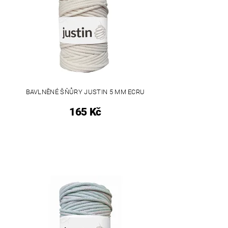
BAVLNĚNÉ ŠŇŮRY JUSTIN 5 MM ECRU
165 Kč