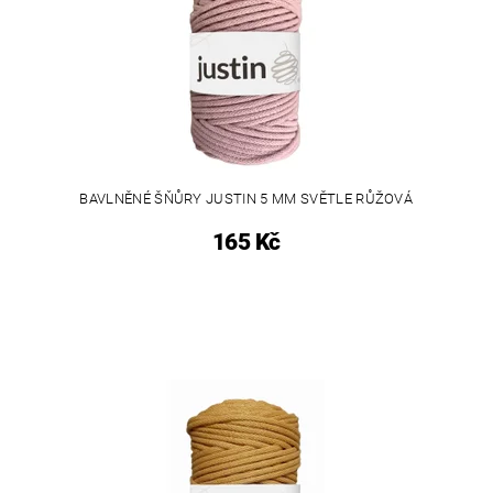
BAVLNĚNÉ ŠŇŮRY JUSTIN 5 MM SVĚTLE RŮŽOVÁ
165 Kč