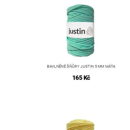
BAVLNĚNÉ ŠŇŮRY JUSTIN 5 MM MÁTA
165 Kč