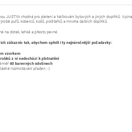
čkou JUSTIN vhodná pro pletení a háčkování bytových a jiných doplňků. Vyzn
ýrobě pufů, koberců, košů, polštářků a mnoha dalších doplňků.
mné na dotek, lehké a přesto pevné.
ch zákaznic tak, abychom splnili i ty nejnáročnější požadavky:
ým vzorkem
robků z ní nedochází k plstnatění
téměř
40 barevných odstínech
 žádné rozmotávání přaden ;-)