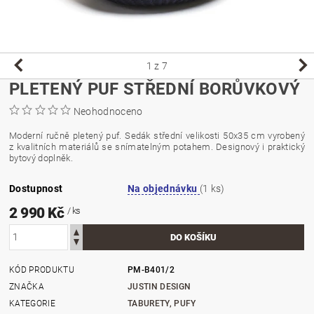
1
z 7
PLETENÝ PUF STŘEDNÍ BORŮVKOVÝ
Neohodnoceno
Moderní ručně pletený puf. Sedák střední velikosti 50x35 cm vyrobený
z kvalitních materiálů se snímatelným potahem. Designový i praktický
bytový doplněk.
Dostupnost
Na objednávku
(1 ks)
2 990 Kč
/ ks
KÓD PRODUKTU
PM-B401/2
ZNAČKA
JUSTIN DESIGN
KATEGORIE
TABURETY, PUFY