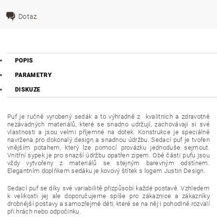
Dotaz
POPIS
PARAMETRY
DISKUZE
Puf je ručně vyrobený sedák a to výhradně z kvalitních a zdravotně
nezávadných materiálů, které se snadno udržují, zachovávají si své
vlastnosti a jsou velmi příjemné na dotek. Konstrukce je speciálně
navržena pro dokonalý design a snadnou údržbu. Sedací puf je tvořen
vnějším potahem, který lze pomocí provázku jednoduše sejmout.
Vnitřní sypek je pro snazší údržbu opatřen zipem. Obě části pufu jsou
vždy vytvořeny z materiálů se stejným barevným odstínem.
Elegantním doplňkem sedáku je kovový štítek s logem Justin Design.
Sedací puf se díky své variabilitě přizpůsobí každé postavě. Vzhledem
k velikosti jej ale doporučujeme spíše pro zákaznice a zákazníky
drobnější postavy a samozřejmě děti, které se na něj i pohodlně rozvalí
při hrách nebo odpočinku.