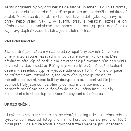
Tento originální bytový doplněk najde široké uplatnění jak u Vás doma,
tak i v kanceláři či na chatě. Hodí se jako taburet, podnožka i odkládací
stolek. Velkou oblibu si okamžitě získá také u dětí, jako zajímavý herní
prvek nebo válecí vak. Díky svému tvaru a velikosti rozvíjí jejich
představivost a pohybové schopnosti. Firmy jej pak ocení jako
zajímavý doplněk zasedacích a jednacích místností.
VNITŘNÍ NÁPLŇ:
Standardně jsou všechny naše sedáky opatřeny bavlněným vakem
plněným zdravotně nezávadnými polystyrenovými kuličkami. Mezi
přednosti této výplně patří nízká hmotnost a při maximálním naplnění i
pevnost (tvrdost) sedáku. Běžným jevem u této výplně je, že dochází
časem k sesednutí výplně, výrobce udává cca 10 %. V tomto případě
se můžete sami rozhodnout, zda Vám více vyhovuje variabilita
měkčího posezení, nebo kuličky dosypete a pufu opět vrátíte jeho
pevnost. Pufy jsou od nás plněny do maximální pevnosti a
samozřejmostí pro nás je, že vám do balíčku přibalíme i kuličky
k doplnění a také postup na snadné dosypání a údržbu pufu.
UPOZORNĚNÍ:
I když se vždy snažíme o co nejvěrnější fotografie, skutečný odstín
výrobku se může od fotografie mírně lišit. Jelikož se jedná o 100%
ruční práci, údaje o velikosti a hmotnosti zde uvedené jsou orientační.