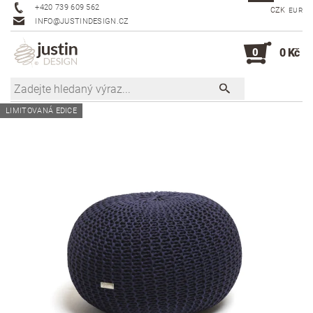
+420 739 609 562
CZK
EUR
INFO@JUSTINDESIGN.CZ
0
0 Kč
LIMITOVANÁ EDICE