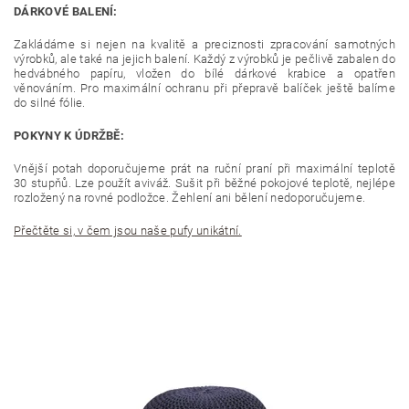
DÁRKOVÉ BALENÍ:
Zakládáme si nejen na kvalitě a preciznosti zpracování samotných
výrobků, ale také na jejich balení. Každý z výrobků je pečlivě zabalen do
hedvábného papíru, vložen do bílé dárkové krabice a opatřen
věnováním. Pro maximální ochranu při přepravě balíček ještě balíme
do silné fólie.
POKYNY K ÚDRŽBĚ:
Vnější potah doporučujeme prát na ruční praní při maximální teplotě
30 stupňů. Lze použít aviváž. Sušit při běžné pokojové teplotě, nejlépe
rozložený na rovné podložce. Žehlení ani bělení nedoporučujeme.
Přečtěte si, v čem jsou naše pufy unikátní.