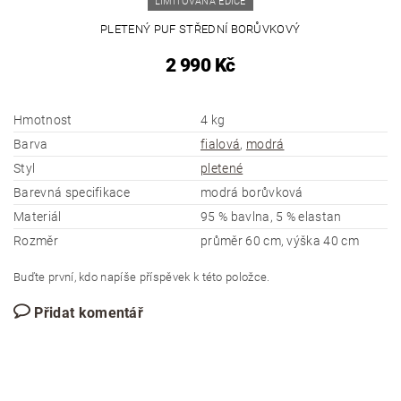
LIMITOVANÁ EDICE
PLETENÝ PUF STŘEDNÍ BORŮVKOVÝ
2 990 Kč
Hmotnost
4 kg
Barva
fialová
,
modrá
Styl
pletené
Barevná specifikace
modrá borůvková
Materiál
95 % bavlna, 5 % elastan
Rozměr
průměr 60 cm, výška 40 cm
Buďte první, kdo napíše příspěvek k této položce.
Přidat komentář