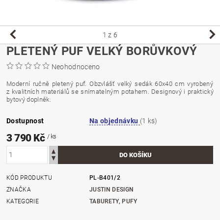
1
z 6
PLETENÝ PUF VELKÝ BORŮVKOVÝ
Neohodnoceno
Moderní ručně pletený puf. Obzvlášť velký sedák 60x40 cm vyrobený
z kvalitních materiálů se snímatelným potahem. Designový i praktický
bytový doplněk.
Dostupnost
Na objednávku
(1 ks)
3 790 Kč
/ ks
KÓD PRODUKTU
PL-B401/2
ZNAČKA
JUSTIN DESIGN
KATEGORIE
TABURETY, PUFY