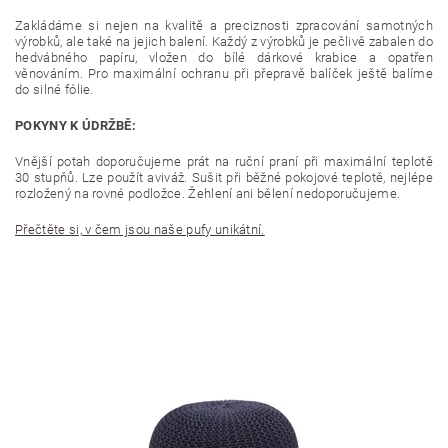
Zakládáme si nejen na kvalitě a preciznosti zpracování samotných
výrobků, ale také na jejich balení. Každý z výrobků je pečlivě zabalen do
hedvábného papíru, vložen do bílé dárkové krabice a opatřen
věnováním. Pro maximální ochranu při přepravě balíček ještě balíme
do silné fólie.
POKYNY K ÚDRŽBĚ:
Vnější potah doporučujeme prát na ruční praní při maximální teplotě
30 stupňů. Lze použít aviváž. Sušit při běžné pokojové teplotě, nejlépe
rozložený na rovné podložce. Žehlení ani bělení nedoporučujeme.
Přečtěte si, v čem jsou naše pufy unikátní.