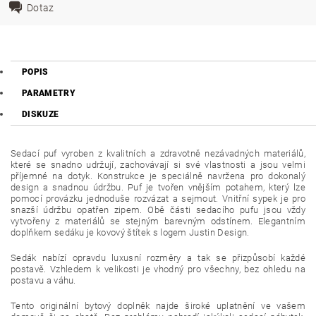
Dotaz
POPIS
PARAMETRY
DISKUZE
Sedací puf vyroben z kvalitních a zdravotně nezávadných materiálů,
které se snadno udržují, zachovávají si své vlastnosti a jsou velmi
příjemné na dotyk. Konstrukce je speciálně navržena pro dokonalý
design a snadnou údržbu. Puf je tvořen vnějším potahem, který lze
pomocí provázku jednoduše rozvázat a sejmout. Vnitřní sypek je pro
snazší údržbu opatřen zipem. Obě části sedacího pufu jsou vždy
vytvořeny z materiálů se stejným barevným odstínem. Elegantním
doplňkem sedáku je kovový štítek s logem Justin Design.
Sedák nabízí opravdu luxusní rozměry a tak se přizpůsobí každé
postavě. Vzhledem k velikosti je vhodný pro všechny, bez ohledu na
postavu a váhu.
Tento originální bytový doplněk najde široké uplatnění ve vašem