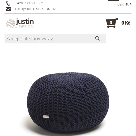
+420 739 609 562
CZK
EUR
INFO@JUSTINDESIGN.CZ
0
0 Kč