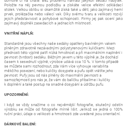
domově či na chatě. Bez problému nahradí jakýkoli sedací nábytek.
Položte na něj pevnou podložku a získáte velice efektní odkládací
stolek. Velkou oblibu si okamžitě získá také u dětí, jako zajímavý herní
prvek, prolézačka nebo válecí vak. Díky svému tvaru a velikosti rozvíjí
jejich představivost a pohybové schopnosti. Firmy jej pak ocení jako
zajímavý doplněk zasedacích a jednacích místností.
VNITŘNÍ NÁPLŇ:
Standardně jsou všechny naše sedáky opatřeny bavlněným vakem
plněným zdravotně nezávadnými polystyrenovými kuličkami. Mezi
přednosti této výplně patří nízká hmotnost a při maximálním naplnění i
pevnost (tvrdost) sedáku. Běžným jevem u této výplně je, že dochází
časem k sesednutí výplně, výrobce udává cca 10 %. V tomto případě
se můžete sami rozhodnout, zda Vám více vyhovuje variabilita
měkčího posezení, nebo kuličky dosypete a pufu opět vrátíte jeho
pevnost. Pufy jsou od nás plněny do maximální pevnosti a
samozřejmostí pro nás je, že vám do balíčku přibalíme i kuličky
k doplnění a také postup na snadné dosypání a údržbu pufu.
UPOZORNĚNÍ:
I když se vždy snažíme o co nejvěrnější fotografie, skutečný odstín
výrobku se může od fotografie mírně lišit. Jelikož se jedná o 100%
ruční práci, údaje o velikosti a hmotnosti zde uvedené jsou orientační.
DÁRKOVÉ BALENÍ: