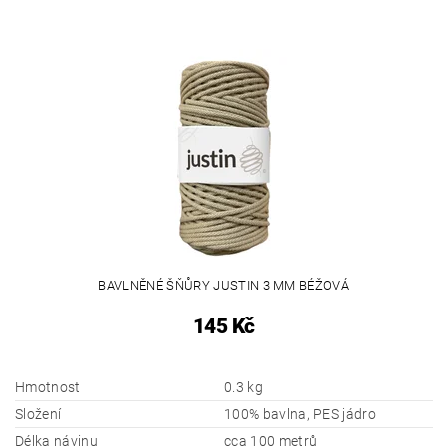
BAVLNĚNÉ ŠŇŮRY JUSTIN 3 MM BÉŽOVÁ
145 Kč
Hmotnost
0.3 kg
Složení
100% bavlna, PES jádro
Délka návinu
cca 100 metrů