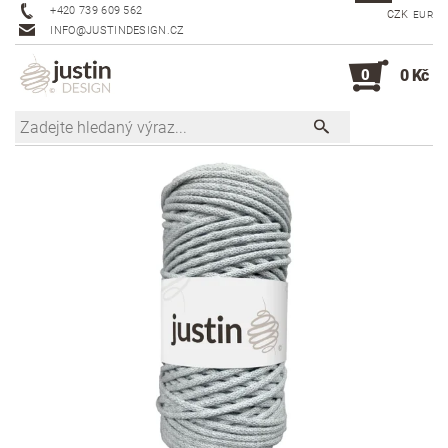
+420 739 609 562
CZK
EUR
INFO@JUSTINDESIGN.CZ
0
0 Kč