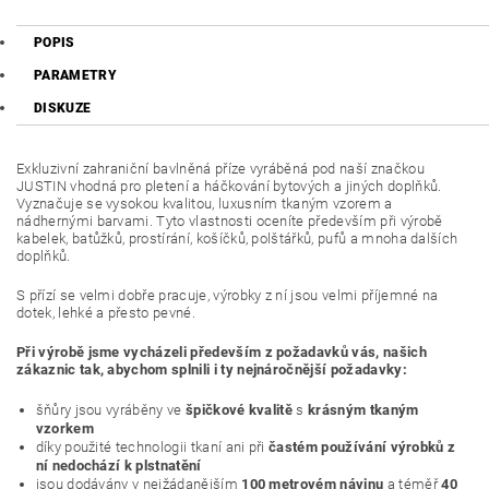
POPIS
PARAMETRY
DISKUZE
Exkluzivní zahraniční bavlněná příze vyráběná pod naší značkou
JUSTIN vhodná pro pletení a háčkování bytových a jiných doplňků.
Vyznačuje se vysokou kvalitou, luxusním tkaným vzorem a
nádhernými barvami. Tyto vlastnosti oceníte především při výrobě
kabelek, batůžků, prostírání, košíčků, polštářků, pufů a mnoha dalších
doplňků.
S přízí se velmi dobře pracuje, výrobky z ní jsou velmi příjemné na
dotek, lehké a přesto pevné.
Při výrobě jsme vycházeli především z požadavků vás, našich
zákaznic tak, abychom splnili i ty nejnáročnější požadavky:
šňůry jsou vyráběny ve
špičkové kvalitě
s
krásným tkaným
vzorkem
díky použité technologii tkaní ani při
častém používání výrobků z
ní nedochází k plstnatění
jsou dodávány v nejžádanějším
100 metrovém návinu
a téměř
40