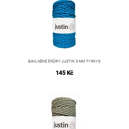
BAVLNĚNÉ ŠŇŮRY JUSTIN 3 MM TYRKYS
145 Kč