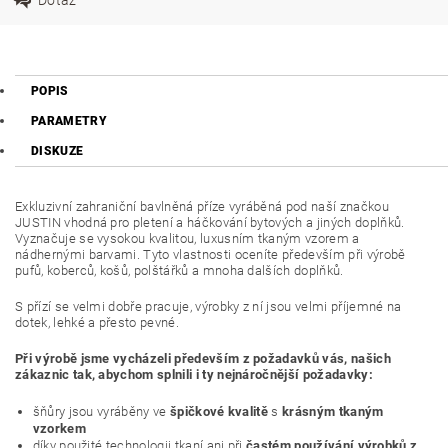
POPIS
PARAMETRY
DISKUZE
Exkluzivní zahraniční bavlněná příze vyráběná pod naší značkou
JUSTIN vhodná pro pletení a háčkování bytových a jiných doplňků.
Vyznačuje se vysokou kvalitou, luxusním tkaným vzorem a
nádhernými barvami. Tyto vlastnosti oceníte především při výrobě
pufů, koberců, košů, polštářků a mnoha dalších doplňků.
S přízí se velmi dobře pracuje, výrobky z ní jsou velmi příjemné na
dotek, lehké a přesto pevné.
Při výrobě jsme vycházeli především z požadavků vás, našich
zákaznic tak, abychom splnili i ty nejnáročnější požadavky:
šňůry jsou vyráběny ve
špičkové kvalitě
s
krásným tkaným
vzorkem
díky použité technologii tkaní ani při
častém používání výrobků z