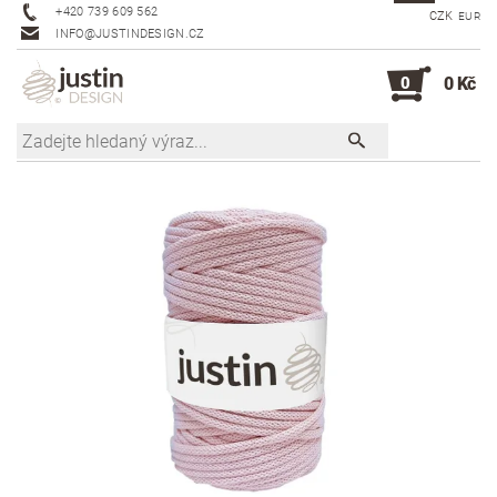
+420 739 609 562
CZK
EUR
INFO@JUSTINDESIGN.CZ
0
0 Kč