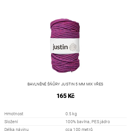
BAVLNĚNÉ ŠŇŮRY JUSTIN 5 MM MIX VŘES
165 Kč
Hmotnost
0.5 kg
Složení
100% bavlna, PES jádro
Délka návinu
cca 100 metrů