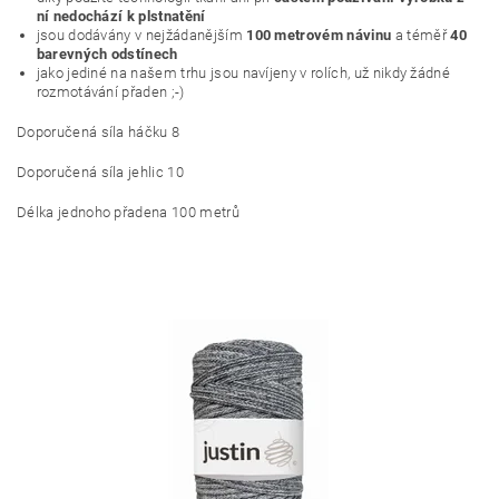
ní nedochází k plstnatění
jsou dodávány v nejžádanějším
100 metrovém návinu
a téměř
40
barevných odstínech
jako jediné na našem trhu jsou navíjeny v rolích, už nikdy žádné
rozmotávání přaden ;-)
Doporučená síla háčku 8
Doporučená síla jehlic 10
Délka jednoho přadena 100 metrů