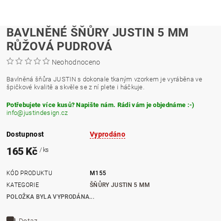
BAVLNĚNÉ ŠŇŮRY JUSTIN 5 MM
RŮŽOVÁ PUDROVÁ
Neohodnoceno
Bavlněná šňůra JUSTIN s dokonale tkaným vzorkem je vyráběna ve
špičkové kvalitě a skvěle se z ní plete i háčkuje.
Potřebujete více kusů? Napište nám. Rádi vám je objednáme :-)
info@justindesign.cz
Dostupnost
Vyprodáno
165 Kč
/ ks
KÓD PRODUKTU
M155
KATEGORIE
ŠŇŮRY JUSTIN 5 MM
POLOŽKA BYLA VYPRODÁNA...
Dotaz