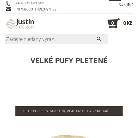
+420 739 609 562
CZK
EUR
INFO@JUSTINDESIGN.CZ
0
0 Kč
VELKÉ PUFY PLETENÉ
FILTR PODLE PARAMETRŮ, VLASTNOSTÍ A VÝROBCŮ